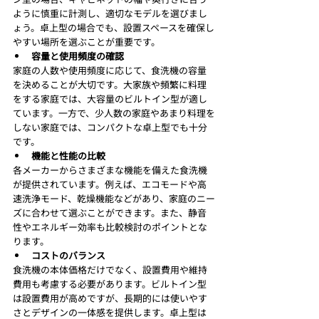
ように慎重に計測し、適切なモデルを選びまし
ょう。卓上型の場合でも、設置スペースを確保し
やすい場所を選ぶことが重要です。
容量と使用頻度の確認
家庭の人数や使用頻度に応じて、食洗機の容量
を決めることが大切です。大家族や頻繁に料理
をする家庭では、大容量のビルトイン型が適し
ています。一方で、少人数の家庭やあまり料理を
しない家庭では、コンパクトな卓上型でも十分
です。
機能と性能の比較
各メーカーからさまざまな機能を備えた食洗機
が提供されています。例えば、エコモードや高
速洗浄モード、乾燥機能などがあり、家庭のニー
ズに合わせて選ぶことができます。また、静音
性やエネルギー効率も比較検討のポイントとな
ります。
コストのバランス
食洗機の本体価格だけでなく、設置費用や維持
費用も考慮する必要があります。ビルトイン型
は設置費用が高めですが、長期的には使いやす
さとデザインの一体感を提供します。卓上型は