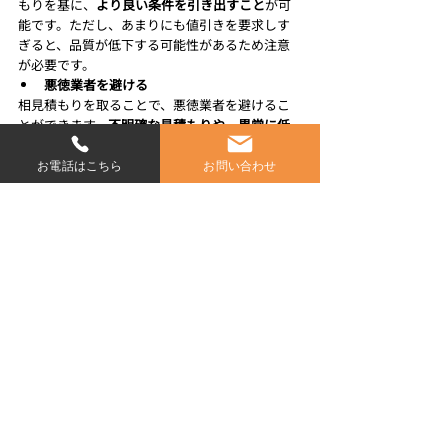
もりを基に、
より良い条件を引き出すこと
が可
能です。ただし、あまりにも値引きを要求しす
ぎると、品質が低下する可能性があるため注意
が必要です。
悪徳業者を避ける
相見積もりを取ることで、悪徳業者を避けるこ
とができます。
不明確な見積もりや、異常に低
価格を提示する業者
には注意が必要です。複数
の業者から見積もりを取ることで、信頼できる
お電話はこちら
お問い合わせ
業者を選ぶ手助けとなります。
口コミや評判の確認
見積もりを取る際には、業者の口コミや評判も
チェックしましょう。
他の顧客の評価や体験談
を参考にすることで、信頼できる業者を見極め
ることができます。口コミサイトやリフォーム
業者のホームページなどで情報を収集すると良
いでしょう。
相見積もりを取ることで、費用やサービス内容
を比較検討し、最適な業者を選ぶことができま
す。これにより、キッチンリフォームの成功率が
大幅に向上します。