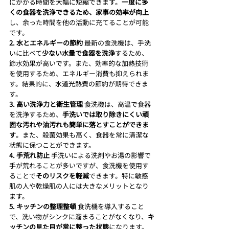
にかかる時間を大幅に短縮できます。
一度に多
くの食器を洗浄できるため、家事の効率が向上
し、余った時間を他の活動に充てることが可能
です。
2. 水とエネルギーの節約
 最新の食洗機は、手洗
いに比べて
少ない水量で食器を洗浄
するため、
節水効果が高いです。また、効率的な加熱技術
を使用するため、エネルギー消費も抑えられま
す。結果的に、水道光熱費の節約が期待できま
す。
3. 高い洗浄力と衛生管理
 食洗機は、高温で食器
を洗浄するため、
手洗いでは取り除きにくい頑
固な汚れや油汚れも簡単に落とすことができま
す
。また、殺菌効果も高く、食器を常に清潔な
状態に保つことができます。
4. 手荒れ防止
 手洗いによる洗剤やお湯の影響で
手が荒れることが多いですが、食洗機を使用す
ることで
そのリスクを軽減
できます。特に敏感
肌の人や乾燥肌の人には大きなメリットとなり
ます。
5. キッチンの整理整頓
 食洗機を導入すること
で、洗い物がシンクに溜まることがなくなり、
キ
ッチンの見た目が常に整った状態
になります。