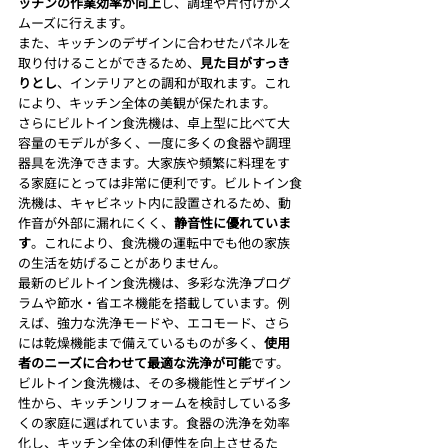
ッチンの作業効率が向上
し、調理や片付けがス
ムーズに行えます。
また、キッチンのデザインに合わせたパネルを
取り付けることができるため、
見た目がすっき
りとし
、インテリアとの調和が取れます。これ
により、キッチン全体の美観が保たれます。
さらにビルトイン食洗機は、卓上型に比べて大
容量のモデルが多く、一度に多くの食器や調理
器具を洗浄できます。大家族や頻繁に料理をす
る家庭にとっては非常に便利です。ビルトイン食
洗機は、キャビネット内に設置されるため、動
作音が外部に漏れにくく、
静音性に優れていま
す
。これにより、食洗機の運転中でも他の家族
の生活を妨げることがありません。
最新のビルトイン食洗機は、多彩な洗浄プログ
ラムや節水・省エネ機能を搭載しています。例
えば、強力な洗浄モードや、エコモード、さら
には乾燥機能まで備えているものが多く、
使用
者のニーズに合わせて最適な洗浄が可能
です。
ビルトイン食洗機は、その多機能性とデザイン
性から、キッチンリフォームを検討している多
くの家庭に選ばれています。食器の洗浄を効率
化し、キッチン全体の利便性を向上させるた