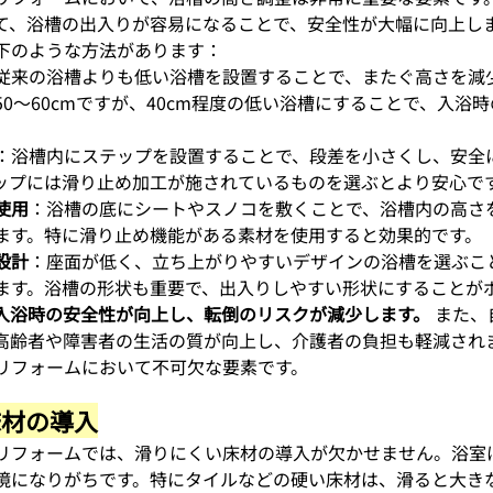
て、浴槽の出入りが容易になることで、安全性が大幅に向上し
下のような方法があります：
従来の浴槽よりも低い浴槽を設置することで、またぐ高さを減
0〜60cmですが、40cm程度の低い浴槽にすることで、入浴
：浴槽内にステップを設置することで、段差を小さくし、安全
ップには滑り止め加工が施されているものを選ぶとより安心で
使用
：浴槽の底にシートやスノコを敷くことで、浴槽内の高さ
ます。特に滑り止め機能がある素材を使用すると効果的です。
設計
：座面が低く、立ち上がりやすいデザインの浴槽を選ぶこ
ます。浴槽の形状も重要で、出入りしやすい形状にすることが
入浴時の安全性が向上し、転倒のリスクが減少します。
 また
高齢者や障害者の生活の質が向上し、介護者の負担も軽減され
リフォームにおいて不可欠な要素です。
床材の導入
リフォームでは、滑りにくい床材の導入が欠かせません。浴室
境になりがちです。特にタイルなどの硬い床材は、滑ると大き