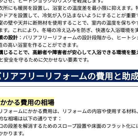
少させ、ヒートショックのリスクを軽減します。
衣所にも暖房を設置し、浴室との温度差を最小限に抑えます。
やドアを設置して、冷気が入り込まないようにすることが重要
室の壁や天井に断熱材を使用することで、室内の温度を保ちや
ます。これにより、冬場の冷え込みを防ぎ、快適な入浴環境を
策の設計
：バリアフリーリフォームの設計段階から、ヒートシ
性の高い浴室を作ることができます。
講じることで、高齢者や障害者が安心して入浴できる環境を整
康と安全を守るために欠かせない要素です。
のバリアフリーリフォームの費用と助
ムにかかる費用の相場
リフォームにかかる費用は、リフォームの内容や使用する材料
的な相場は以下の通りです：
口の段差を解消するためのスロープ設置や床面のフラット化には
かかります。