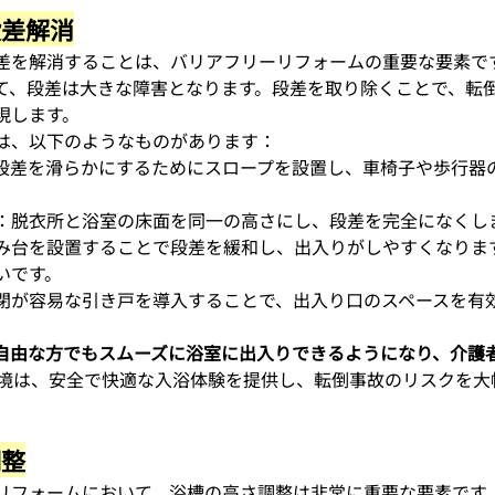
段差解消
差を解消することは、バリアフリーリフォームの重要な要素で
て、段差は大きな障害となります。段差を取り除くことで、転
現します。
は、以下のようなものがあります：
段差を滑らかにするためにスロープを設置し、車椅子や歩行器
：脱衣所と浴室の床面を同一の高さにし、段差を完全になくし
み台を設置することで段差を緩和し、出入りがしやすくなりま
いです。
閉が容易な引き戸を導入することで、出入り口のスペースを有
自由な方でもスムーズに浴室に出入りできるようになり、介護
環境は、安全で快適な入浴体験を提供し、転倒事故のリスクを大
調整
リフォームにおいて、浴槽の高さ調整は非常に重要な要素です