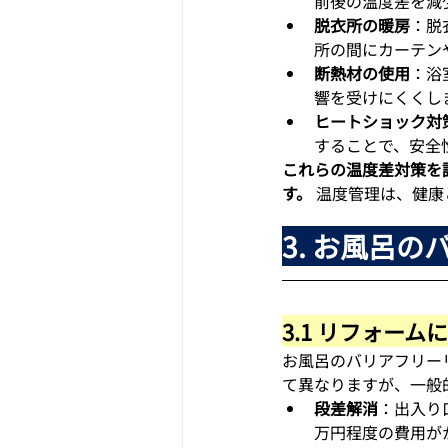
前後の温度差を減
脱衣所の暖房
：脱
所の間にカーテン
断熱材の使用
：浴
響を受けにくくし
ヒートショック対
することで、安全
これらの温度差対策を
す。
 温度管理は、健
3. お風呂
3.1 リフォー
お風呂のバリアフリー
て異なりますが、一般
段差解消
：出入り
万円程度の費用が