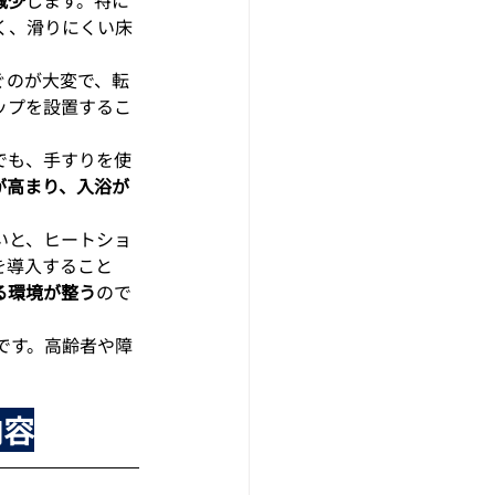
く、滑りにくい床
ぐのが大変で、転
ップを設置するこ
。
でも、手すりを使
が高まり、入浴が
いと、ヒートショ
を導入すること
る環境が整う
ので
です。高齢者や障
内容