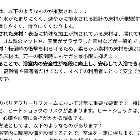
は、以下のようなものが推奨されます：
：水がたまりにくく、速やかに排水される設計の床材が理想的
燥しやすく、滑りにくくなります。
された床材
：表面に特殊な加工が施されている床材は、濡れて
。ゴム製のマットや、表面がザラザラした素材などが一般的で
材
：転倒時の衝撃を和らげるため、柔らかい素材の床材を選ぶ
る床材は、万一の転倒時にもケガを最小限に抑えます。
ることで、浴室内の安全性が格段に向上し、安心して入浴でき
は、高齢者や障害者だけでなく、すべての利用者にとって安全で
です。
のバリアフリーリフォームにおいて非常に重要な要素です。特
と、ヒートショックのリスクが高まります。ヒートショックは
、心臓や血管に負担がかかる現象です。
方法としては、以下のようなものがあります：
浴室内に暖房設備を設置することで、室温を一定に保ちます。